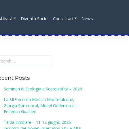
Attività
Diventa Socio!
Contattaci
News
ecent Posts
Seminari di Ecologia e Sostenibilità – 2026
La SItE ricorda Monica Montefalcone,
Giorgia Sommacal, Muriel Oddenino e
Federico Gualtieri
Terza circolare – 11-12 giugno 2026:
incontro dei giovani ricercatori SItE e AIOL