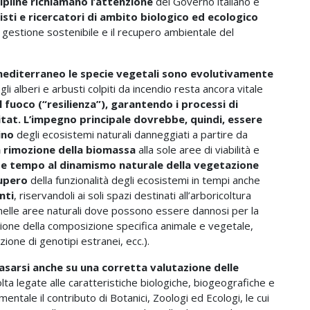
cipline richiamano l’attenzione
del Governo italiano e
listi e ricercatori di ambito biologico ed ecologico
a gestione sostenibile e il recupero ambientale del
editerraneo le specie vegetali sono evolutivamente
li alberi e arbusti colpiti da incendio resta ancora vitale
al fuoco (“resilienza”), garantendo i processi di
itat. L’impegno principale dovrebbe, quindi, essere
ino
degli ecosistemi naturali danneggiati a partire da
a rimozione della biomassa
alla sole aree di viabilità e
o e tempo al dinamismo naturale della vegetazione
cupero
della funzionalità degli ecosistemi in tempi anche
nti
, riservandoli ai soli spazi destinati all’arboricoltura
i nelle aree naturali dove possono essere dannosi per la
zione della composizione specifica animale e vegetale,
zione di genotipi estranei, ecc.).
asarsi anche su una corretta valutazione delle
volta legate alle caratteristiche biologiche, biogeografiche e
amentale il contributo di Botanici, Zoologi ed Ecologi, le cui