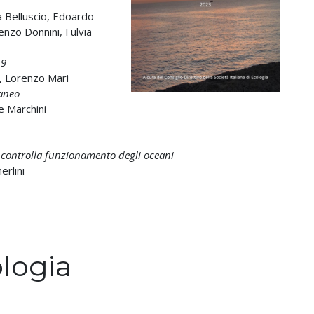
 Belluscio, Edoardo
enzo Donnini, Fulvia
19
, Lorenzo Mari
raneo
e Marchini
e controlla funzionamento degli oceani
erlini
logia