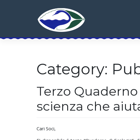
Skip
to
content
Category:
Pub
Terzo Quaderno 
scienza che aiut
Cari Soci,