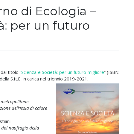
o di Ecologia –
à: per un futuro
al titolo “
Scienza e Società: per un futuro migliore
” (ISBN:
lla S.It.E. in carica nel triennio 2019-2021.
e metropolitane:
ione dell’isola di calore
tiani
i dal naufragio della