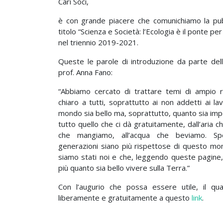
Cari Soci,
è con grande piacere che comunichiamo la pub
titolo “Scienza e Società: l’Ecologia è il ponte per 
nel triennio 2019-2021.
Queste le parole di introduzione da parte del
prof. Anna Fano:
“Abbiamo cercato di trattare temi di ampio 
chiaro a tutti, soprattutto ai non addetti ai lav
mondo sia bello ma, soprattutto, quanto sia imp
tutto quello che ci dà gratuitamente, dall’aria c
che mangiamo, all’acqua che beviamo. S
generazioni siano più rispettose di questo mo
siamo stati noi e che, leggendo queste pagine,
più quanto sia bello vivere sulla Terra.”
Con l’augurio che possa essere utile, il qua
liberamente e gratuitamente a questo
link
.