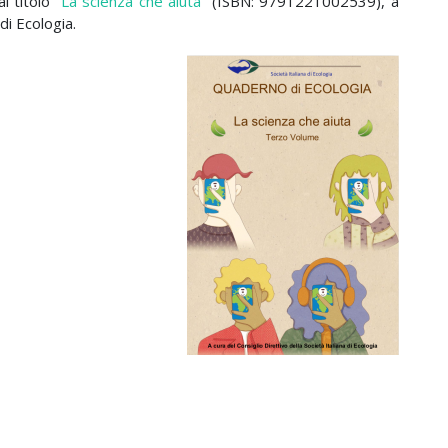
l titolo “
La scienza che aiuta
” (ISBN: 9791221002539), a
di Ecologia.