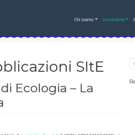
Chi siamo
Documenti
blicazioni SItE
R
di Ecologia – La
a