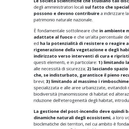
Le società scientifiche che studiano tali dis
degli amministratori locali
sul fatto che specia
possono e devono contribuire
a indirizzare l
patrimonio naturale nazionale.
È fondamentale sottolineare che
in ambiente m
adattate al fuoco
e che un’alta percentuale deg
ed
ha la potenzialità di resistere o reagire 
rigenerazione della vegetazione e degli hab
indirizzato verso interventi di cura e riprist
questi elementi, e in particolare:
1) limitando l
alle necessità di sicurezza;
2) lasciando spazi
che, se indisturbato, garantisce il pieno re
brevi;
3) limitando al massimo i rimboschime
specializzata e alle aree urbanizzate, evitandol
biodiversità (manomissione di habitat ed altera
riduzione dell’eterogeneità degli habitat, introdu
La gestione del post-incendio deve quindi b
dinamiche naturali degli ecosistemi
, a loro 
bioclimatiche dei territori, nel cui ambito è fond