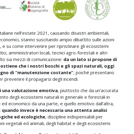
italiane nell’estate 2021, causando disastri ambientali,
 economici, stanno suscitando ampio dibattito sulle azioni
e su come intervenire per ripristinare gli ecosistemi
ci, amministratori locali, tecnici agro-forestali e altri
lto sui mezzi di comunicazione:
da un lato si propone di
 sostiene che i nostri boschi e gli spazi naturali, oggi
sogno di “manutenzione costante”
, poiché presentano
prevenire il propagarsi degli incendi.
i una valutazione emotiva
, piuttosto che da un’accurata
nto degli ecosistemi naturali in generale e forestali in
e ed economico da una parte, e quello emotivo dall’altra,
;
quando invece è necessaria una attenta analisi
logiche ed ecologiche
, discipline indispensabili per
ni vegetali ed animali, degli habitat e degli ecosistemi.