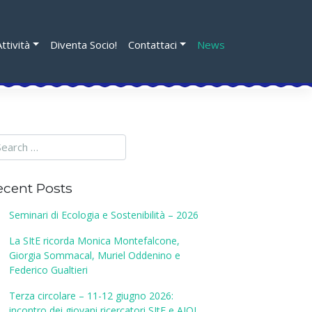
Attività
Diventa Socio!
Contattaci
News
ecent Posts
Seminari di Ecologia e Sostenibilità – 2026
La SItE ricorda Monica Montefalcone,
Giorgia Sommacal, Muriel Oddenino e
Federico Gualtieri
Terza circolare – 11-12 giugno 2026:
incontro dei giovani ricercatori SItE e AIOL