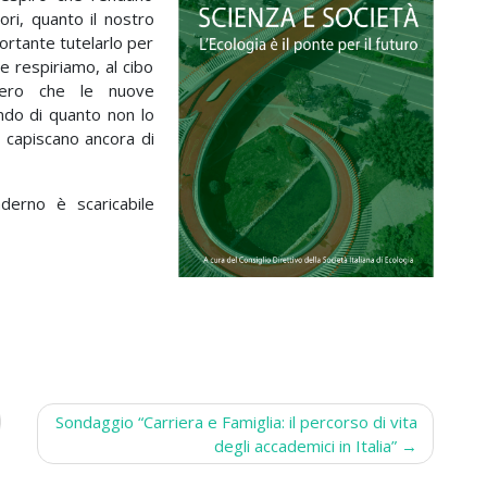
ori, quanto il nostro
ortante tutelarlo per
he respiriamo, al cibo
pero che le nuove
ndo di quanto non lo
 capiscano ancora di
derno è scaricabile
Sondaggio “Carriera e Famiglia: il percorso di vita
degli accademici in Italia”