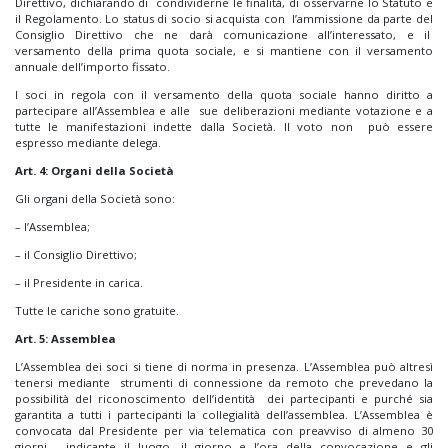
Direttivo, dichiarando di condividerne le finalità, di osservarne lo Statuto e
il Regolamento. Lo status di socio si acquista con l’ammissione da parte del
Consiglio Direttivo che ne darà comunicazione all’interessato, e il
versamento della prima quota sociale, e si mantiene con il versamento
annuale dell’importo fissato.
I soci in regola con il versamento della quota sociale hanno diritto a
partecipare all’Assemblea e alle sue deliberazioni mediante votazione e a
tutte le manifestazioni indette dalla Società. Il voto non può essere
espresso mediante delega.
Art. 4: Organi della Società
Gli organi della Società sono:
– l’Assemblea;
– il Consiglio Direttivo;
– il Presidente in carica.
Tutte le cariche sono gratuite.
Art. 5: Assemblea
L’Assemblea dei soci si tiene di norma in presenza. L’Assemblea può altresì
tenersi mediante strumenti di connessione da remoto che prevedano la
possibilità del riconoscimento dell’identità dei partecipanti e purché sia
garantita a tutti i partecipanti la collegialità dell’assemblea. L’Assemblea è
convocata dal Presidente per via telematica con preavviso di almeno 30
giorni, indicante il luogo, il giorno e l’ora della convocazione e gli