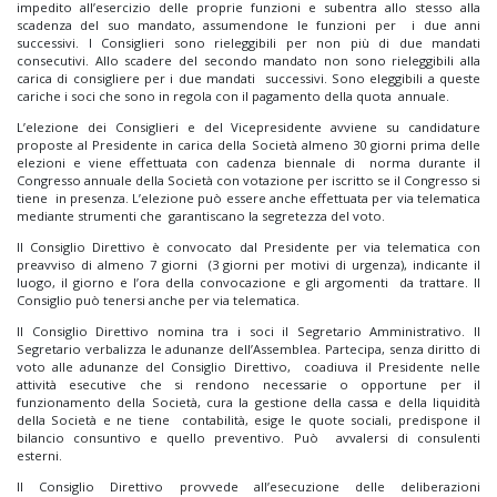
impedito all’esercizio delle proprie funzioni e subentra allo stesso alla
scadenza del suo mandato, assumendone le funzioni per i due anni
successivi. I Consiglieri sono rieleggibili per non più di due mandati
consecutivi. Allo scadere del secondo mandato non sono rieleggibili alla
carica di consigliere per i due mandati successivi. Sono eleggibili a queste
cariche i soci che sono in regola con il pagamento della quota annuale.
L’elezione dei Consiglieri e del Vicepresidente avviene su candidature
proposte al Presidente in carica della Società almeno 30 giorni prima delle
elezioni e viene effettuata con cadenza biennale di norma durante il
Congresso annuale della Società con votazione per iscritto se il Congresso si
tiene in presenza. L’elezione può essere anche effettuata per via telematica
mediante strumenti che garantiscano la segretezza del voto.
Il Consiglio Direttivo è convocato dal Presidente per via telematica con
preavviso di almeno 7 giorni (3 giorni per motivi di urgenza), indicante il
luogo, il giorno e l’ora della convocazione e gli argomenti da trattare. Il
Consiglio può tenersi anche per via telematica.
Il Consiglio Direttivo nomina tra i soci il Segretario Amministrativo. Il
Segretario verbalizza le adunanze dell’Assemblea. Partecipa, senza diritto di
voto alle adunanze del Consiglio Direttivo, coadiuva il Presidente nelle
attività esecutive che si rendono necessarie o opportune per il
funzionamento della Società, cura la gestione della cassa e della liquidità
della Società e ne tiene contabilità, esige le quote sociali, predispone il
bilancio consuntivo e quello preventivo. Può avvalersi di consulenti
esterni.
Il Consiglio Direttivo provvede all’esecuzione delle deliberazioni