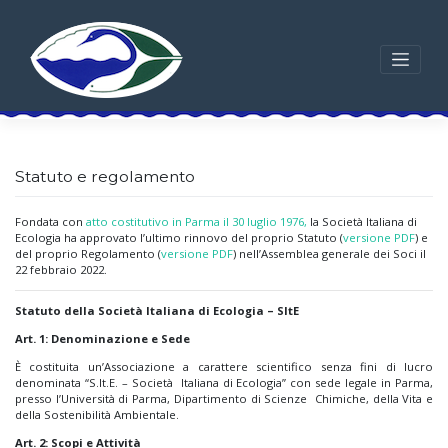
Skip
to
content
Statuto e regolamento
Fondata con
atto costitutivo in Parma il 30 luglio 1976,
la Società Italiana di
Ecologia ha approvato l’ultimo rinnovo del proprio Statuto (
versione PDF
) e
del proprio Regolamento (
versione PDF
) nell’Assemblea generale dei Soci il
22 febbraio 2022.
Statuto della Società Italiana di Ecologia – SItE
Art. 1: Denominazione e Sede
È costituita un’Associazione a carattere scientifico senza fini di lucro
denominata “S.It.E. – Società Italiana di Ecologia” con sede legale in Parma,
presso l’Università di Parma, Dipartimento di Scienze Chimiche, della Vita e
della Sostenibilità Ambientale.
Art. 2: Scopi e Attività