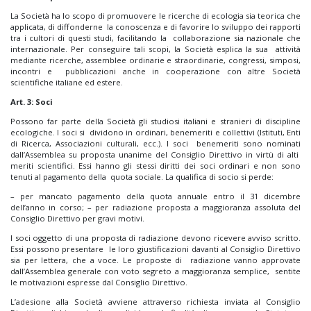
La Società ha lo scopo di promuovere le ricerche di ecologia sia teorica che
applicata, di diffonderne la conoscenza e di favorire lo sviluppo dei rapporti
tra i cultori di questi studi, facilitando la collaborazione sia nazionale che
internazionale. Per conseguire tali scopi, la Società esplica la sua attività
mediante ricerche, assemblee ordinarie e straordinarie, congressi, simposi,
incontri e pubblicazioni anche in cooperazione con altre Società
scientifiche italiane ed estere.
Art. 3: Soci
Possono far parte della Società gli studiosi italiani e stranieri di discipline
ecologiche. I soci si dividono in ordinari, benemeriti e collettivi (Istituti, Enti
di Ricerca, Associazioni culturali, ecc.). I soci benemeriti sono nominati
dall’Assemblea su proposta unanime del Consiglio Direttivo in virtù di alti
meriti scientifici. Essi hanno gli stessi diritti dei soci ordinari e non sono
tenuti al pagamento della quota sociale. La qualifica di socio si perde:
– per mancato pagamento della quota annuale entro il 31 dicembre
dell’anno in corso; – per radiazione proposta a maggioranza assoluta del
Consiglio Direttivo per gravi motivi.
I soci oggetto di una proposta di radiazione devono ricevere avviso scritto.
Essi possono presentare le loro giustificazioni davanti al Consiglio Direttivo
sia per lettera, che a voce. Le proposte di radiazione vanno approvate
dall’Assemblea generale con voto segreto a maggioranza semplice, sentite
le motivazioni espresse dal Consiglio Direttivo.
L’adesione alla Società avviene attraverso richiesta inviata al Consiglio