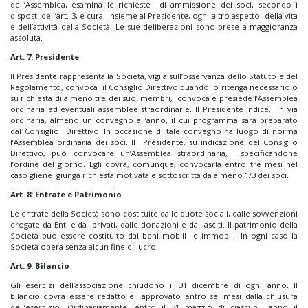
dell’Assemblea, esamina le richieste di ammissione dei soci, secondo i
disposti dell’art. 3, e cura, insieme al Presidente, ogni altro aspetto della vita
e dell’attività della Società. Le sue deliberazioni sono prese a maggioranza
assoluta.
Art. 7: Presidente
Il Presidente rappresenta la Società, vigila sull’osservanza dello Statuto e del
Regolamento, convoca il Consiglio Direttivo quando lo ritenga necessario o
su richiesta di almeno tre dei suoi membri, convoca e presiede l’Assemblea
ordinaria ed eventuali assemblee straordinarie. Il Presidente indice, in via
ordinaria, almeno un convegno all’anno, il cui programma sarà preparato
dal Consiglio Direttivo. In occasione di tale convegno ha luogo di norma
l’Assemblea ordinaria dei soci. Il Presidente, su indicazione del Consiglio
Direttivo, può convocare un’Assemblea straordinaria, specificandone
l’ordine del giorno. Egli dovrà, comunque, convocarla entro tre mesi nel
caso gliene giunga richiesta motivata e sottoscritta da almeno 1/3 dei soci.
Art. 8: Entrate e Patrimonio
Le entrate della Società sono costituite dalle quote sociali, dalle sovvenzioni
erogate da Enti e da privati, dalle donazioni e dai lasciti. Il patrimonio della
Società può essere costituito dai beni mobili e immobili. In ogni caso la
Società opera senza alcun fine di lucro.
Art. 9: Bilancio
Gli esercizi dell’associazione chiudono il 31 dicembre di ogni anno. Il
bilancio dovrà essere redatto e approvato entro sei mesi dalla chiusura
dell’esercizio. Ordinariamente, entro il 31 maggio di ciascun anno il