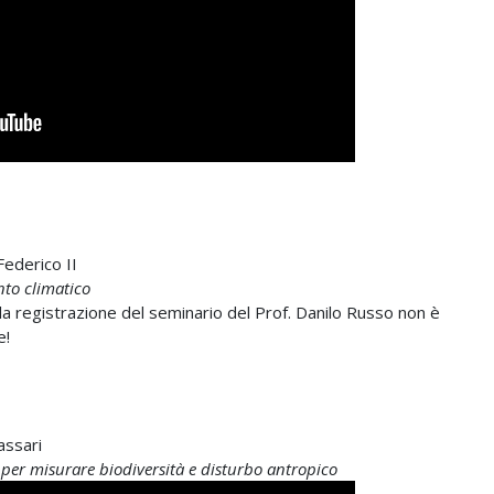
Federico II
nto climatico
 la registrazione del seminario del Prof. Danilo Russo non è
e!
assari
i per misurare biodiversità e disturbo antropico