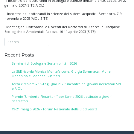
III Incontro dei dottorandi in ecologia e scienze dell’ambiente. Lecce, 24-27
gennaio 2007 (SITE-AIOL)
II Incontro dei dottorandi in scienze dei sistemi acquatici. Bertinoro, 7-9
novembre 2005 (AIOL-SITE)
I Meeting dei Dottorandi e Docenti dei Dottorati di Ricerca in Discipline
Ecologiche e Ambientali, Padova, 10-11 aprile 2003 (SITE)
Recent Posts
Seminari di Ecologia e Sostenibilità – 2026
La SItE ricorda Monica Montefalcone, Giorgia Sommacal, Muriel
Oddenino e Federico Gualtieri
Terza circolare – 11-12 giugno 2026: incontro dei giovani ricercatori SItE
e AIOL
Premio “Umberto Pierantoni” per l’anno 2026 destinato a giovani
ricercatori
19-21 maggio 2026 – Forum Nazionale della Biodiversità