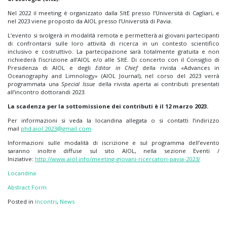
Nel 2022 il meeting è organizzato dalla SItE presso l’Università di Cagliari, e
nel 2023 viene proposto da AIOL presso l’Università di Pavia.
L’evento si svolgerà in modalità remota e permetterà ai giovani partecipanti
di confrontarsi sulle loro attività di ricerca in un contesto scientifico
inclusivo e costruttivo. La partecipazione sarà totalmente gratuita e non
richiederà l’iscrizione all’AIOL e/o alle SItE. Di concerto con il Consiglio di
Presidenza di AIOL e degli
Editor in Chief
della rivista «Advances in
Oceanography and Limnology» (AIOL Journal), nel corso del 2023 verrà
programmata una
Special Issue
della rivista aperta ai contributi presentati
all’incontro dottorandi 2023.
La scadenza per la sottomissione dei contributi è il 12 marzo 2023.
Per informazioni si veda la locandina allegata o si contatti l’indirizzo
mail
phd.aiol.2023@gmail.com
Informazioni sulle modalità di iscrizione e sul programma dell’evento
saranno inoltre diffuse sul sito AIOL, nella sezione Eventi /
Iniziative:
http://www.aiol.info/meeting-
giovani-ricercatori-pavia-
2023/
Locandina
Abstract Form
Posted in
Incontri
,
News