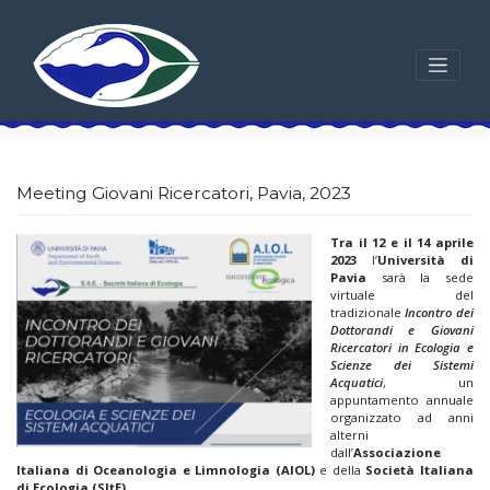
Skip
to
content
Meeting Giovani Ricercatori, Pavia, 2023
Tra il 12 e il 14 aprile
2023
l’
Università di
Pavia
sarà la sede
virtuale del
tradizionale
Incontro dei
Dottorandi e Giovani
Ricercatori in Ecologia e
Scienze dei Sistemi
Acquatici
, un
appuntamento annuale
organizzato ad anni
alterni
dall’
Associazione
Italiana di Oceanologia e Limnologia (AIOL)
e della
Società Italiana
di Ecologia (SItE)
.