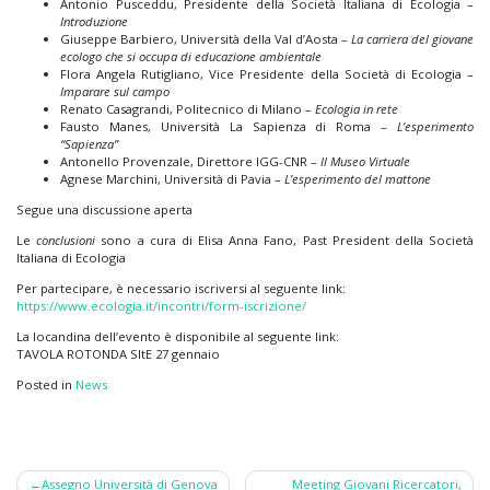
Antonio Pusceddu, Presidente della Società Italiana di Ecologia –
Introduzione
Giuseppe Barbiero, Università della Val d’Aosta –
La carriera del giovane
ecologo che si occupa di educazione ambientale
Flora Angela Rutigliano, Vice Presidente della Società di Ecologia –
Imparare sul campo
Renato Casagrandi, Politecnico di Milano –
Ecologia in rete
Fausto Manes, Università La Sapienza di Roma –
L’esperimento
“Sapienza”
Antonello Provenzale, Direttore IGG-CNR –
Il Museo Virtuale
Agnese Marchini, Università di Pavia –
L’esperimento del mattone
Segue una discussione aperta
Le
conclusioni
sono a cura di Elisa Anna Fano, Past President della Società
Italiana di Ecologia
Per partecipare, è necessario iscriversi al seguente link:
https://www.ecologia.it/incontri/form-iscrizione/
La locandina dell’evento è disponibile al seguente link:
TAVOLA ROTONDA SItE 27 gennaio
Posted in
News
Post
Assegno Università di Genova
Meeting Giovani Ricercatori,