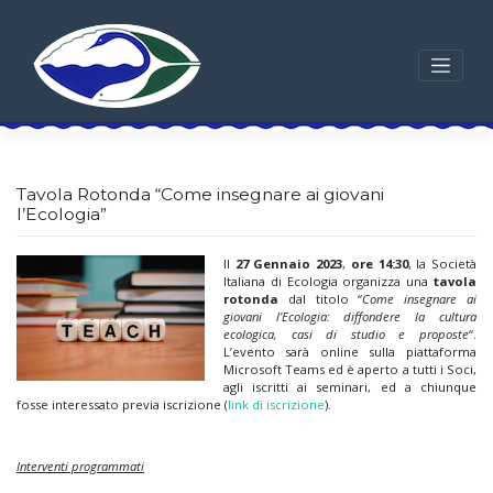
Skip
to
content
Tavola Rotonda “Come insegnare ai giovani
l’Ecologia”
Il
27 Gennaio 2023
,
ore 14:30
, la Società
Italiana di Ecologia organizza una
tavola
rotonda
dal titolo “
Come insegnare ai
giovani l’Ecologia: diffondere la cultura
ecologica, casi di studio e proposte
“.
L’evento sarà online sulla piattaforma
Microsoft Teams ed è aperto a tutti i Soci,
agli iscritti ai seminari, ed a chiunque
fosse interessato previa iscrizione (
link di iscrizione
).
Interventi programmati