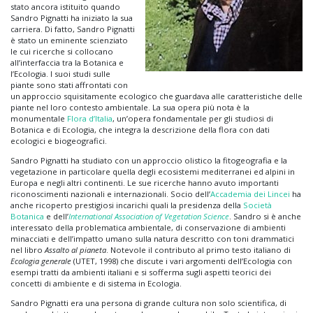
stato ancora istituito quando
Sandro Pignatti ha iniziato la sua
carriera. Di fatto, Sandro Pignatti
è stato un eminente scienziato
le cui ricerche si collocano
all’interfaccia tra la Botanica e
l’Ecologia. I suoi studi sulle
piante sono stati affrontati con
un approccio squisitamente ecologico che guardava alle caratteristiche delle
piante nel loro contesto ambientale. La sua opera più nota è la
monumentale
Flora d’Italia
, un’opera fondamentale per gli studiosi di
Botanica e di Ecologia, che integra la descrizione della flora con dati
ecologici e biogeografici.
Sandro Pignatti ha studiato con un approccio olistico la fitogeografia e la
vegetazione in particolare quella degli ecosistemi mediterranei ed alpini in
Europa e negli altri continenti. Le sue ricerche hanno avuto importanti
riconoscimenti nazionali e internazionali. Socio dell’
Accademia dei Lincei
ha
anche ricoperto prestigiosi incarichi quali la presidenza della
Società
Botanica
e dell’
International Association of Vegetation Science
. Sandro si è anche
interessato della problematica ambientale, di conservazione di ambienti
minacciati e dell’impatto umano sulla natura descritto con toni drammatici
nel libro
Assalto al pianeta
. Notevole il contributo al primo testo italiano di
Ecologia generale
(UTET, 1998) che discute i vari argomenti dell’Ecologia con
esempi tratti da ambienti italiani e si sofferma sugli aspetti teorici dei
concetti di ambiente e di sistema in Ecologia.
Sandro Pignatti era una persona di grande cultura non solo scientifica, di