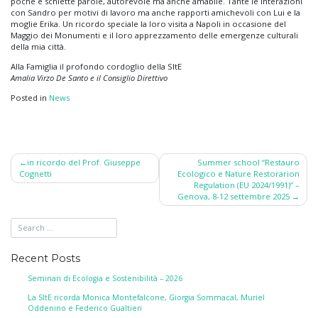
poche e schiette parole, autorevole ma anche amabile. Tante le interazioni
con Sandro per motivi di lavoro ma anche rapporti amichevoli con Lui e la
moglie Erika. Un ricordo speciale la loro visita a Napoli in occasione del
Maggio dei Monumenti e il loro apprezzamento delle emergenze culturali
della mia città.
Alla Famiglia il profondo cordoglio della SItE
Amalia Virzo De Santo e il Consiglio Direttivo
Posted in
News
Post
in ricordo del Prof. Giuseppe
Summer school “Restauro
Cognetti
Ecologico e Nature Restorarion
navigation
Regulation (EU 2024/1991)” –
Genova, 8-12 settembre 2025
Recent Posts
Seminari di Ecologia e Sostenibilità – 2026
La SItE ricorda Monica Montefalcone, Giorgia Sommacal, Muriel
Oddenino e Federico Gualtieri