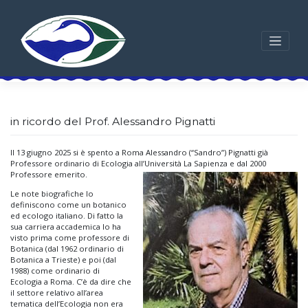
Skip
to
content
in ricordo del Prof. Alessandro Pignatti
Il 13 giugno 2025 si è spento a Roma Alessandro (“Sandro”) Pignatti già
Professore ordinario di Ecologia all’Università La Sapienza e dal 2000
Professore emerito.
Le note biografiche lo
definiscono come un botanico
ed ecologo italiano. Di fatto la
sua carriera accademica lo ha
visto prima come professore di
Botanica (dal 1962 ordinario di
Botanica a Trieste) e poi (dal
1988) come ordinario di
Ecologia a Roma. C’è da dire che
il settore relativo all’area
tematica dell’Ecologia non era