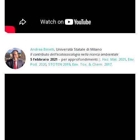
Andrea Binelli
, Università Statale di Milano
Il contributo dell’ecotossicologia nella ricerca ambientale
5 febbraio 2021
– per approfondimenti:
J. Haz. Mat. 2021
,
Env.
Poll. 2020
,
STOTEN 2019
,
Env. Tox. & Chem. 2017
.