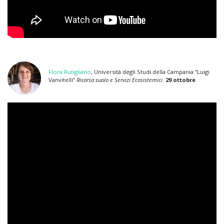
Flora Rutigliano
, Università degli Studi della Campania “Luigi
Vanvitelli”
Risorsa suolo e Servizi Ecosistemici.
29 ottobre