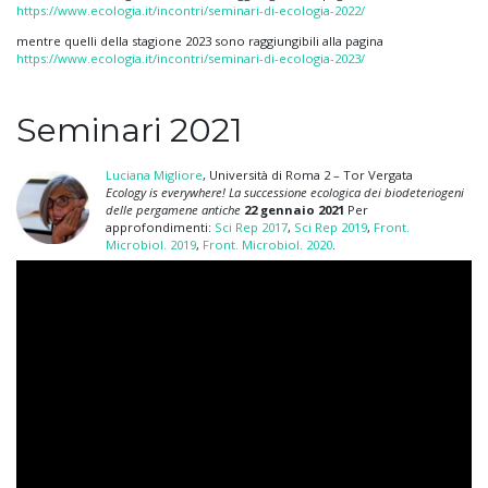
https://www.ecologia.it/incontri/seminari-di-ecologia-2022/
mentre quelli della stagione 2023 sono raggiungibili alla pagina
https://www.ecologia.it/incontri/seminari-di-ecologia-2023/
Seminari 2021
Luciana Migliore
, Università di Roma 2 – Tor Vergata
Ecology is everywhere! La successione ecologica dei biodeteriogeni
delle pergamene antiche
22 gennaio 2021
Per
approfondimenti:
Sci Rep 2017
,
Sci Rep 2019
,
Front.
Microbiol. 2019
,
Front. Microbiol. 2020
.