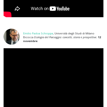
Emilio Padoa Schioppa
, Università degli Studi di Milano
Bicocca
Ecologia del Paesaggio: concetti, storia e prospettive.
12
novembre