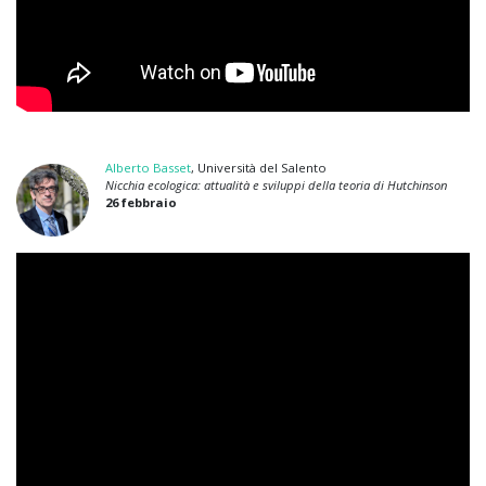
Alberto Basset
, Università del Salento
Nicchia ecologica: attualità e sviluppi della teoria di Hutchinson
26 febbraio