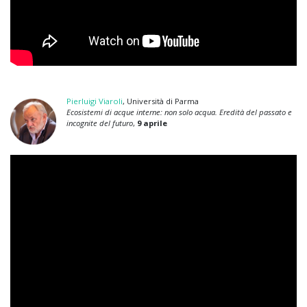
Pierluigi Viaroli
, Università di Parma
Ecosistemi di acque interne: non solo acqua. Eredità del passato e
incognite del futuro
,
9 aprile