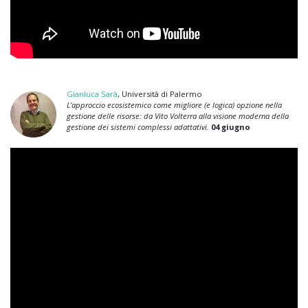
Gianluca Sarà
, Università di Palermo
L’approccio ecosistemico come migliore (e logica) opzione nella
gestione delle risorse: da Vito Volterra alla visione moderna della
gestione dei sistemi complessi adattativi.
04 giugno