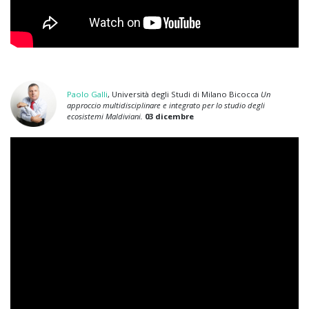
Paolo Galli
, Università degli Studi di Milano Bicocca
Un
approccio multidisciplinare e integrato per lo studio degli
ecosistemi Maldiviani.
03 dicembre