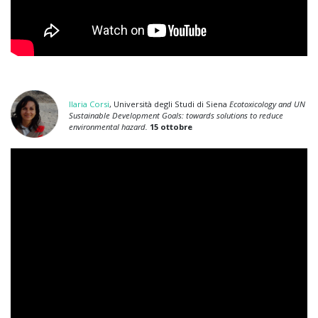
Ilaria Corsi
, Università degli Studi di Siena
Ecotoxicology and UN
Sustainable Development Goals: towards solutions to reduce
environmental hazard.
15 ottobre