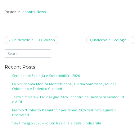
Posted in
Incontri
,
News
Post
Un ricordo di E. O. Wilson
Quaderno di Ecologia
navigation
Recent Posts
Seminari di Ecologia e Sostenibilità – 2026
La SItE ricorda Monica Montefalcone, Giorgia Sommacal, Muriel
Oddenino e Federico Gualtieri
Terza circolare – 11-12 giugno 2026: incontro dei giovani ricercatori SItE
e AIOL
Premio “Umberto Pierantoni” per l’anno 2026 destinato a giovani
ricercatori
19-21 maggio 2026 – Forum Nazionale della Biodiversità