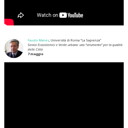
Fausto Manes
, Università di Roma “La Sapienza”
Servizi Ecosistemici e Verde urbano: uno “strumento” per la qualità
delle Città
7 maggio