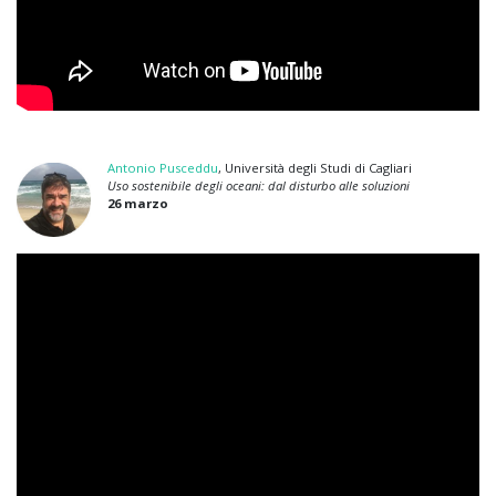
Antonio Pusceddu
, Università degli Studi di Cagliari
Uso sostenibile degli oceani: dal disturbo alle soluzioni
26 marzo