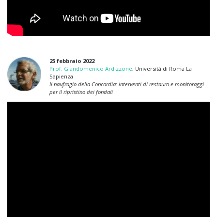
25 febbraio 2022
Prof. Giandomenico Ardizzone
, Università di Roma La
Sapienza
Il naufragio della Concordia: interventi di restauro e monitoraggi
per il ripristino dei fondali