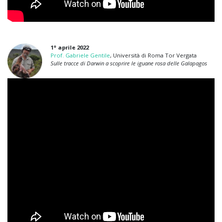
1° aprile 2022
Prof. Gabriele Gentile
, Università di Roma Tor Vergata
Sulle tracce di Darwin a scoprire le iguane rosa delle Galapagos