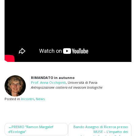
RIMANDATO in autunno
Prof. Anna Occhipinti
, Università di Pavia
Antropizzazione costiera ed invasioni biologiche
Posted in
Incontri
,
News
Post
PREMIO “Ramon Margalef
Bando Assegno di Ricerca presso
d’Ecologia”
MUSE – L’impatto dei