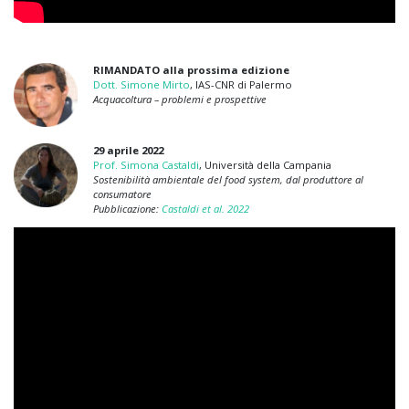
RIMANDATO alla prossima edizione
Dott. Simone Mirto
, IAS-CNR di Palermo
Acquacoltura – problemi e prospettive
29 aprile 2022
Prof. Simona Castaldi
, Università della Campania
Sostenibilità ambientale del food system, dal produttore al
consumatore
Pubblicazione:
Castaldi et al. 2022