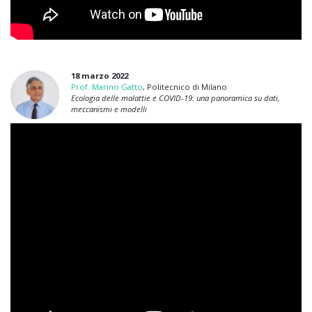
18 marzo 2022
Prof. Marino Gatto
, Politecnico di Milano
Ecologia delle malattie e COVID-19: una panoramica su dati,
meccanismi e modelli