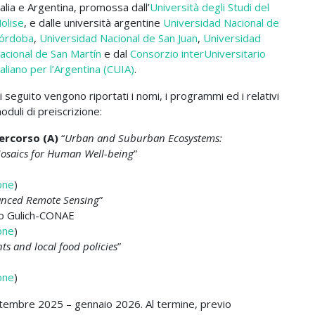
talia e Argentina, promossa dall’
Università degli Studi del
olise
, e dalle università argentine
Universidad Nacional de
órdoba
,
Universidad Nacional de San Juan
,
Universidad
acional de San Martín
e dal
Consorzio interUniversitario
taliano per l’Argentina (CUIA)
.
i seguito vengono riportati i nomi, i programmi ed i relativi
oduli di preiscrizione:
ercorso (A)
“
Urban and Suburban Ecosystems:
osaics for Human Well-being
”
ione
)
anced Remote Sensing
”
to Gulich-CONAE
ione
)
s and local food policies
”
ione
)
ettembre 2025 – gennaio 2026. Al termine, previo