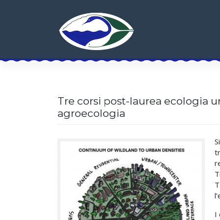
Skip
to
content
Tre corsi post-laurea ecologia 
agroecologia
S
t
r
T
T
l
I