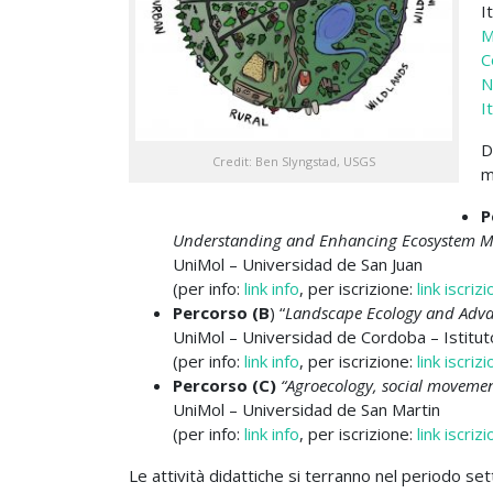
I
M
C
N
I
D
Credit: Ben Slyngstad, USGS
m
P
Understanding and Enhancing Ecosystem M
UniMol – Universidad de San Juan
(per info:
link info
, per iscrizione:
link iscriz
Percorso (B
) “
Landscape Ecology and Adv
UniMol – Universidad de Cordoba – Istitu
(per info:
link info
, per iscrizione:
link iscriz
Percorso (C)
“Agroecology, social movement
UniMol – Universidad de San Martin
(per info:
link info
, per iscrizione:
link iscriz
Le attività didattiche si terranno nel periodo s