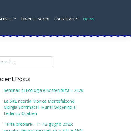
Attività
Diventa Socio!
Contattaci
News
ecent Posts
Seminari di Ecologia e Sostenibilità – 2026
La SItE ricorda Monica Montefalcone,
Giorgia Sommacal, Muriel Oddenino e
Federico Gualtieri
Terza circolare – 11-12 giugno 2026:
incontro dei giovani ricercatori SItE e AIOL