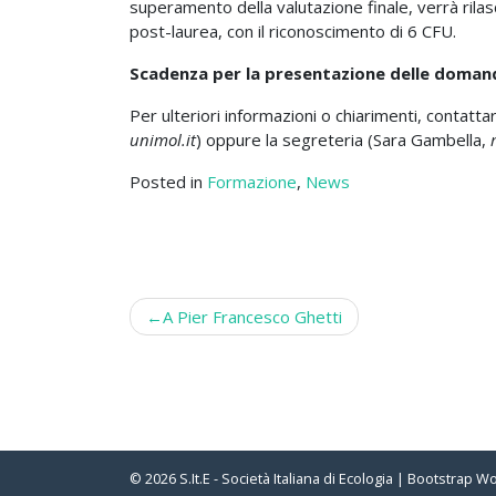
superamento della valutazione finale, verrà rilas
post-laurea, con il riconoscimento di 6 CFU.
Scadenza per la presentazione delle doman
Per ulteriori informazioni o chiarimenti, contatt
unimol.it
) oppure la segreteria (Sara Gambella,
Posted in
Formazione
,
News
Post
A Pier Francesco Ghetti
navigation
© 2026
S.It.E - Società Italiana di Ecologia
|
Bootstrap W