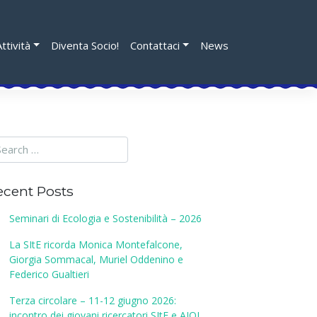
Attività
Diventa Socio!
Contattaci
News
ecent Posts
Seminari di Ecologia e Sostenibilità – 2026
La SItE ricorda Monica Montefalcone,
Giorgia Sommacal, Muriel Oddenino e
Federico Gualtieri
Terza circolare – 11-12 giugno 2026:
incontro dei giovani ricercatori SItE e AIOL