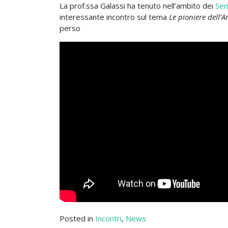
La prof.ssa Galassi ha tenuto nell’ambito dei
Sem
interessante incontro sul tema
Le pioniere dell’
perso
Posted in
Incontri
,
News