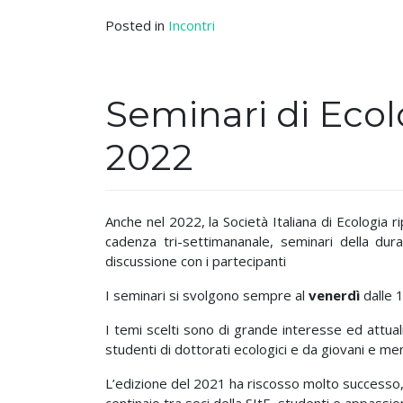
Posted in
Incontri
Seminari di Ecolo
2022
Anche nel 2022, la Società Italiana di Ecologia r
cadenza tri-settimananale, seminari della du
discussione con i partecipanti
I seminari si svolgono sempre al
venerdì
dalle 1
I temi scelti sono di grande interesse ed attual
studenti di dottorati ecologici e da giovani e men
L’edizione del 2021 ha riscosso molto successo,
centinaio tra soci della SItE, studenti e appassio