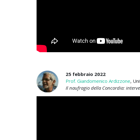
25 febbraio 2022
Prof. Giandomenico Ardizzone
, Un
Il naufragio della Concordia: interve