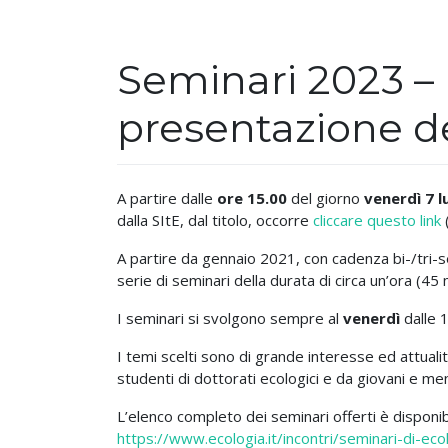
Seminari 2023 – 
presentazione 
A partire dalle
ore 15.00
del giorno
venerdì 7 l
dalla SItE, dal titolo, occorre
cliccare questo link
(
A partire da gennaio 2021, con cadenza bi-/tri-se
serie di seminari della durata di circa un’ora (45 
I seminari si svolgono sempre al
venerdì
dalle 1
I temi scelti sono di grande interesse ed attuali
studenti di dottorati ecologici e da giovani e men
L’elenco completo dei seminari offerti è disponib
https://www.ecologia.it/incontri/seminari-di-ec