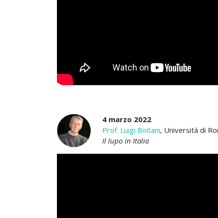
4 marzo 2022
Prof. Luigi Boitani
, Università di R
Il lupo in Italia