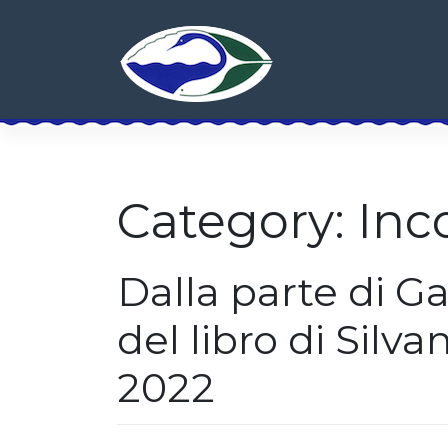
Skip
to
content
Category:
Inc
Dalla parte di G
del libro di Silva
2022