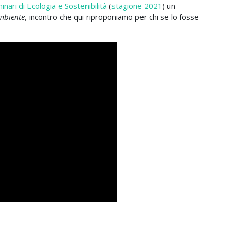
inari di Ecologia e Sostenibilità
(
stagione 2021
) un
Ambiente
, incontro che qui riproponiamo per chi se lo fosse