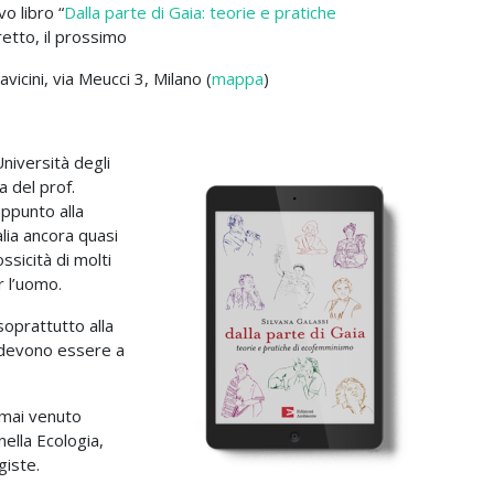
o libro “
Dalla parte di Gaia: teorie e pratiche
retto, il prossimo
lavicini, via Meucci 3, Milano (
mappa
)
Università degli
a del prof.
appunto alla
alia ancora quasi
ossicità di molti
r l’uomo.
soprattutto alla
e devono essere a
è mai venuto
ella Ecologia,
giste.