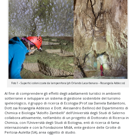
Foto 1 – Superfici colonizzate da lampenflora (ph Orlando Lacarbonara – Rosangela Addesso)
Al fine di comprendere gli effetti degli adattamenti turistici in ambienti
sotterranei e sviluppare un sistema di gestione sostenibile del turismo
speleologico, il gruppo di ricerca di Ecologia (Prof.ssa Daniela Baldantoni,
Dott.ssa Rosangela Addesso e Dott. Alessandro Bellino) del Dipartimento di
Chimica e Biologia “Adolfo Zambelli” dell’Università degli Studi di Salerno
collabora attivamente, nell’ambito di un progetto di Dottorato di Ricerca in
Chimica, con l’Università degli Studi di Bologna, enti di ricerca di fama
internazionale e con la Fondazione MIdA, ente gestore delle Grotte di
Pertosa-Auletta (SA), area oggetto di studio.