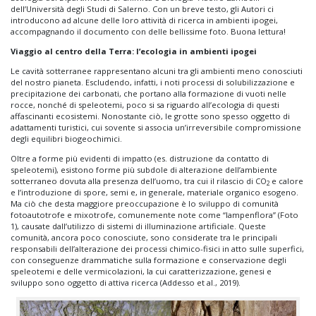
dell’Università degli Studi di Salerno. Con un breve testo, gli Autori ci
introducono ad alcune delle loro attività di ricerca in ambienti ipogei,
accompagnando il documento con delle bellissime foto. Buona lettura!
Viaggio al centro della Terra: l’ecologia in ambienti ipogei
Le cavità sotterranee rappresentano alcuni tra gli ambienti meno conosciuti
del nostro pianeta. Escludendo, infatti, i noti processi di solubilizzazione e
precipitazione dei carbonati, che portano alla formazione di vuoti nelle
rocce, nonché di speleotemi, poco si sa riguardo all’ecologia di questi
affascinanti ecosistemi. Nonostante ciò, le grotte sono spesso oggetto di
adattamenti turistici, cui sovente si associa un’irreversibile compromissione
degli equilibri biogeochimici.
Oltre a forme più evidenti di impatto (es. distruzione da contatto di
speleotemi), esistono forme più subdole di alterazione dell’ambiente
sotterraneo dovuta alla presenza dell’uomo, tra cui il rilascio di CO
e calore
2
e l’introduzione di spore, semi e, in generale, materiale organico esogeno.
Ma ciò che desta maggiore preoccupazione è lo sviluppo di comunità
fotoautotrofe e mixotrofe, comunemente note come “lampenflora” (Foto
1), causate dall’utilizzo di sistemi di illuminazione artificiale. Queste
comunità, ancora poco conosciute, sono considerate tra le principali
responsabili dell’alterazione dei processi chimico-fisici in atto sulle superfici,
con conseguenze drammatiche sulla formazione e conservazione degli
speleotemi e delle vermicolazioni, la cui caratterizzazione, genesi e
sviluppo sono oggetto di attiva ricerca (Addesso et al., 2019).