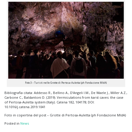
Foto 3 – Turisti nelle Grotte di Pertosa-Auletta (ph Fondazione MIdA)
Bibliografia citata: Addesso R., Bellino A., D’Angeli I.M., De Waele J., Miller A.Z.,
Carbone C., Baldantoni D. (2019). Vermiculations from karst caves: the case
of Pertosa-Auletta system (Italy). Catena 182, 104178; DOI:
10.1016/j.catena.2019.1041
Foto in copertina del post – Grotte di Pertosa-Auletta (ph Fondazione MIdA)
Posted in
News