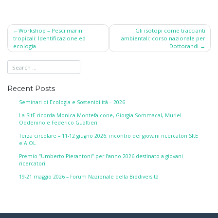
Post
Workshop – Pesci marini
Gli isotopi come traccianti
tropicali: Identificazione ed
ambientali: corso nazionale per
navigation
ecologia
Dottorandi
Recent Posts
Seminari di Ecologia e Sostenibilità – 2026
La SItE ricorda Monica Montefalcone, Giorgia Sommacal, Muriel
Oddenino e Federico Gualtieri
Terza circolare – 11-12 giugno 2026: incontro dei giovani ricercatori SItE
e AIOL
Premio “Umberto Pierantoni” per l’anno 2026 destinato a giovani
ricercatori
19-21 maggio 2026 – Forum Nazionale della Biodiversità