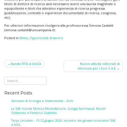
titolo di dottore di ricerca sarà necessario avere una laurea magistrale o
equipollente e titoli che attestino esperienza di ricerca pregressa
(pubblicazioni, contratti o esperienze documentate di ricerca, congressi,
etc).
Per ulteriori informazioni rivolgersi alla professoressa Simona Castaldi
(simona.castaldi@unicampania.it)
Posted in
News
,
Opportunità di lavoro
Post
Bando RTD-A UniCA
Nuove attività editoriali di
interesse per i Soci S.It.E
navigation
Recent Posts
Seminari di Ecologia e Sostenibilità – 2026
La SItE ricorda Monica Montefalcone, Giorgia Sommacal, Muriel
Oddenino e Federico Gualtieri
Terza circolare – 11-12 giugno 2026: incontro dei giovani ricercatori SItE
e AIOL