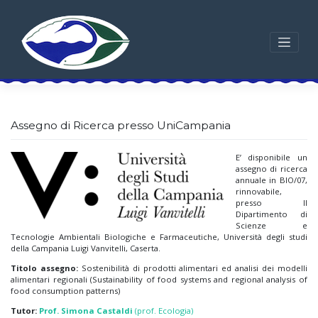
Skip
to
content
Assegno di Ricerca presso UniCampania
E’ disponibile un
assegno di ricerca
annuale in BIO/07,
rinnovabile,
presso Il
Dipartimento di
Scienze e
Tecnologie Ambientali Biologiche e Farmaceutiche, Università degli studi
della Campania Luigi Vanvitelli, Caserta.
Titolo assegno:
Sostenibilità di prodotti alimentari ed analisi dei modelli
alimentari regionali (Sustainability of food systems and regional analysis of
food consumption patterns)
Tutor:
Prof. Simona Castaldi
(prof. Ecologia)