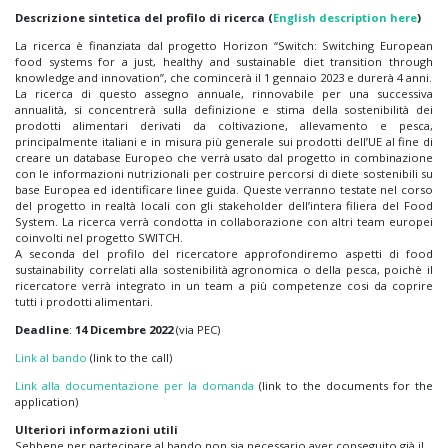
Descrizione sintetica del profilo di ricerca (
English description here
)
La ricerca è finanziata dal progetto Horizon “Switch: Switching European
food systems for a just, healthy and sustainable diet transition through
knowledge and innovation”, che comincerà il 1 gennaio 2023 e durerà 4 anni.
La ricerca di questo assegno annuale, rinnovabile per una successiva
annualità, si concentrerà sulla definizione e stima della sostenibilità dei
prodotti alimentari derivati da coltivazione, allevamento e pesca,
principalmente italiani e in misura più generale sui prodotti dell’UE al fine di
creare un database Europeo che verrà usato dal progetto in combinazione
con le informazioni nutrizionali per costruire percorsi di diete sostenibili su
base Europea ed identificare linee guida. Queste verranno testate nel corso
del progetto in realtà locali con gli stakeholder dell’intera filiera del Food
System. La ricerca verrà condotta in collaborazione con altri team europei
coinvolti nel progetto SWITCH.
A seconda del profilo del ricercatore approfondiremo aspetti di food
sustainability correlati alla sostenibilità agronomica o della pesca, poichè il
ricercatore verrà integrato in un team a più competenze cosi da coprire
tutti i prodotti alimentari.
Deadline
:
14 Dicembre 2022
(via PEC)
Link al bando
(link to the call)
Link alla documentazione per la domanda
(link to the documents for the
application)
Ulteriori informazioni utili
Sebbene per partecipare al bando non sia necessario aver conseguito già il