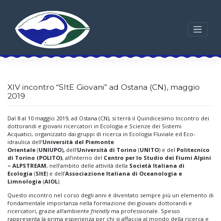
Skip
to
content
XIV incontro “SItE Giovani” ad Ostana (CN), maggio
2019
Dal 8 al 10 maggio 2019, ad Ostana (CN), si terrà il Quindicesimo Incontro dei
dottorandi e giovani ricercatori in Ecologia e Scienze dei Sistemi
Acquatici, organizzato dai gruppi di ricerca in Ecologia Fluviale ed Eco-
idraulica dell’
Università del Piemonte
Orientale
(
UNIUPO
)
,
dell’
Università di Torino
(
UNITO
) e del
Politecnico
di Torino (POLITO)
, all’interno del
Centro per lo Studio dei Fiumi Alpini
– ALPSTREAM
, nell’ambito delle attività della
Società Italiana di
Ecologia
(
SItE
) e dell’
Associazione Italiana di Oceanologia e
Limnologia
(
AIOL
).
Questo incontro nel corso degli anni è diventato sempre più un elemento di
fondamentale importanza nella formazione dei giovani dottorandi e
ricercatori, grazie all’ambiente
friendly
ma professionale. Spesso
rappresenta la prima esperienza per chi si affaccia al mondo della ricerca e