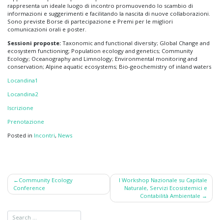
rappresenta un ideale luogo di incontro promuovendo lo scambio di
informazioni e suggerimenti e facilitando la nascita di nuove collaborazioni.
Sono previste Borse di partecipazione e Premi per le migliori
comunicazioni orali e poster.
Sessioni proposte:
Taxonomic and functional diversity; Global Change and
ecosystem functioning; Population ecology and genetics; Community
Ecology; Oceanography and Limnology; Environmental monitoring and
conservation; Alpine aquatic ecosystems; Bio-geochemistry of inland waters
Locandina1
Locandina2
Iscrizione
Prenotazione
Posted in
Incontri
,
News
Post
Community Ecology
I Workshop Nazionale su Capitale
Conference
Naturale, Servizi Ecosistemici e
navigation
Contabilità Ambientale​