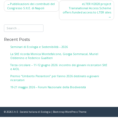
Post
Pubblicazioni dei contributi del
eLTER H2020 project
Congresso S.It.E. di Napoli
Transnational Access Scheme
navigation
offers funded access to LTER sites
Recent Posts
Seminari di Ecologia e Sostenibilità – 2026
La SItE ricorda Monica Montefalcone, Giorgia Sommacal, Muriel
Oddenino e Federico Gualtieri
Terza circolare – 11-12 giugno 2026: incontro dei giovani ricercatori SItE
e AIOL
Premio “Umberto Pierantoni” per l’anno 2026 destinato a giovani
ricercatori
19-21 maggio 2026 – Forum Nazionale della Biodiversità
© 2026
S.It.E - Società Italiana di Ecologia
|
Bootstrap WordPress Theme