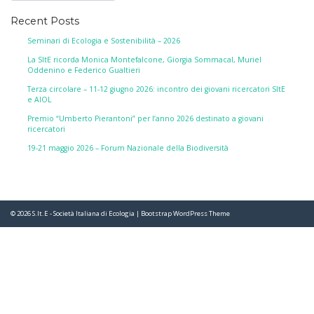
Recent Posts
Seminari di Ecologia e Sostenibilità – 2026
La SItE ricorda Monica Montefalcone, Giorgia Sommacal, Muriel
Oddenino e Federico Gualtieri
Terza circolare – 11-12 giugno 2026: incontro dei giovani ricercatori SItE
e AIOL
Premio “Umberto Pierantoni” per l’anno 2026 destinato a giovani
ricercatori
19-21 maggio 2026 – Forum Nazionale della Biodiversità
© 2026
S.It.E - Società Italiana di Ecologia
|
Bootstrap WordPress Theme