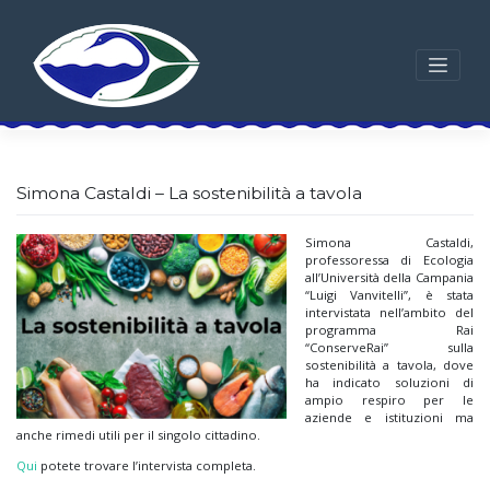
Skip
to
content
Simona Castaldi – La sostenibilità a tavola
Simona Castaldi,
professoressa di Ecologia
all’Università della Campania
“Luigi Vanvitelli”, è stata
intervistata nell’ambito del
programma Rai
“ConserveRai” sulla
sostenibilità a tavola, dove
ha indicato soluzioni di
ampio respiro per le
aziende e istituzioni ma
anche rimedi utili per il singolo cittadino.
Qui
potete trovare l’intervista completa.