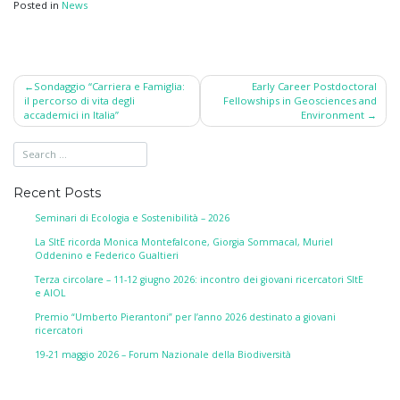
Posted in
News
Post
Sondaggio “Carriera e Famiglia:
Early Career Postdoctoral
il percorso di vita degli
Fellowships in Geosciences and
navigation
accademici in Italia”
Environment
Recent Posts
Seminari di Ecologia e Sostenibilità – 2026
La SItE ricorda Monica Montefalcone, Giorgia Sommacal, Muriel
Oddenino e Federico Gualtieri
Terza circolare – 11-12 giugno 2026: incontro dei giovani ricercatori SItE
e AIOL
Premio “Umberto Pierantoni” per l’anno 2026 destinato a giovani
ricercatori
19-21 maggio 2026 – Forum Nazionale della Biodiversità