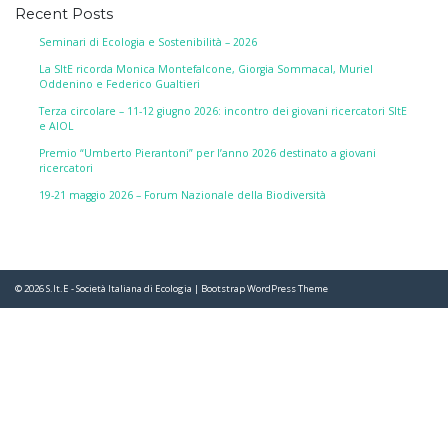
Recent Posts
Seminari di Ecologia e Sostenibilità – 2026
La SItE ricorda Monica Montefalcone, Giorgia Sommacal, Muriel
Oddenino e Federico Gualtieri
Terza circolare – 11-12 giugno 2026: incontro dei giovani ricercatori SItE
e AIOL
Premio “Umberto Pierantoni” per l’anno 2026 destinato a giovani
ricercatori
19-21 maggio 2026 – Forum Nazionale della Biodiversità
© 2026
S.It.E - Società Italiana di Ecologia
|
Bootstrap WordPress Theme