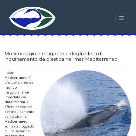
Skip
to
content
Monitoraggio e mitigazione degli effetti di
inquinamento da plastica nel mar Mediterraneo
Il Mar
Mediterraneo è
una delle aree del
mondo
maggiormente
impattate dai
rifiuti marini. Gli
effetti pericolosi
dell’inquinamento
da plastica nel
Mediterraneo
sono stati oggetto
di una sessione
speciale del