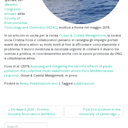
28esimo
Congresso
annuale
della
Society of
Environmental
Toxicology and Chemistry (SETAC)
, svoltosi a Roma nel maggio 2018.
In un articolo in uscita per la rivista
Ocean & Coastal Management
, la nostra
socia Cristina Fossi e collaboratori passano in rassegna gli impegni portati
avanti da diversi attori su molti livelli al fine di affrontare concretamente il
problema. Il lavoro evidenzia la necessità urgente di colmare il divario tra
scienza e politica, in coordinamento anche con le azioni promosse da ONG
e cittadinanza attiva.
Fossi
et al.
(2019)
Assessing and mitigating the harmful effects of plastic
pollution: the collective multi-stakeholder driven Euro-Mediterranean
response
.
Ocean & Coastal Management
, in press
Posted in
News
,
Pubblicazioni soci
|
Tagged
pubblicazioni
Post
Eni Award 2020 – Premio
Post Doc position in the
Giovane Ricercatore dell’Anno
University of Cambridge
navigation