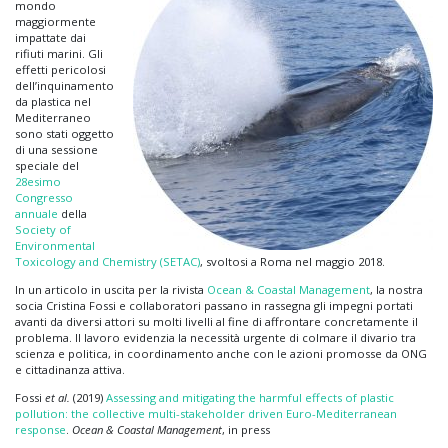
mondo
maggiormente
impattate dai
rifiuti marini. Gli
effetti pericolosi
dell’inquinamento
da plastica nel
Mediterraneo
sono stati oggetto
di una sessione
speciale del
28esimo
Congresso
annuale
della
Society of
Environmental
Toxicology and Chemistry (SETAC)
, svoltosi a Roma nel maggio 2018.
In un articolo in uscita per la rivista
Ocean & Coastal Management
, la nostra
socia Cristina Fossi e collaboratori passano in rassegna gli impegni portati
avanti da diversi attori su molti livelli al fine di affrontare concretamente il
problema. Il lavoro evidenzia la necessità urgente di colmare il divario tra
scienza e politica, in coordinamento anche con le azioni promosse da ONG
e cittadinanza attiva.
Fossi
et al.
(2019)
Assessing and mitigating the harmful effects of plastic
pollution: the collective multi-stakeholder driven Euro-Mediterranean
response
.
Ocean & Coastal Management
, in press