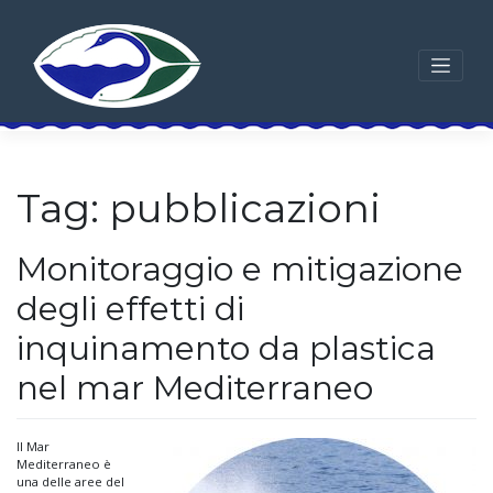
Skip
to
content
Tag:
pubblicazioni
Monitoraggio e mitigazione
degli effetti di
inquinamento da plastica
nel mar Mediterraneo
Il Mar
Mediterraneo è
una delle aree del