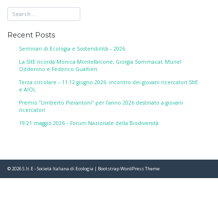
Recent Posts
Seminari di Ecologia e Sostenibilità – 2026
La SItE ricorda Monica Montefalcone, Giorgia Sommacal, Muriel
Oddenino e Federico Gualtieri
Terza circolare – 11-12 giugno 2026: incontro dei giovani ricercatori SItE
e AIOL
Premio “Umberto Pierantoni” per l’anno 2026 destinato a giovani
ricercatori
19-21 maggio 2026 – Forum Nazionale della Biodiversità
© 2026
S.It.E - Società Italiana di Ecologia
|
Bootstrap WordPress Theme