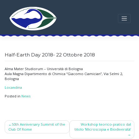
Skip
to
content
Half-Earth Day 2018- 22 Ottobre 2018
Alma Mater Studiorum – Università di Bologna
Aula Magna Dipartimento di Chimica “Giacomo Ciamician”, Via Selmi 2,
Bologna
Locandina
Posted in
News
Post
50th Anniversary Summit of the
Workshop teorico-pratico dal
Club Of Rome
titolo ‘Microscopia e Biodiversità’
navigation