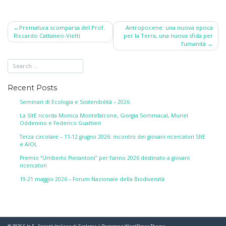
Post
Prematura scomparsa del Prof.
Antropocene: una nuova epoca
Riccardo Cattaneo-Vietti
per la Terra, una nuova sfida per
navigation
l’umanità
Recent Posts
Seminari di Ecologia e Sostenibilità – 2026
La SItE ricorda Monica Montefalcone, Giorgia Sommacal, Muriel
Oddenino e Federico Gualtieri
Terza circolare – 11-12 giugno 2026: incontro dei giovani ricercatori SItE
e AIOL
Premio “Umberto Pierantoni” per l’anno 2026 destinato a giovani
ricercatori
19-21 maggio 2026 – Forum Nazionale della Biodiversità