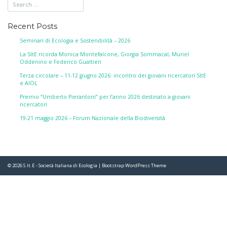
Recent Posts
Seminari di Ecologia e Sostenibilità – 2026
La SItE ricorda Monica Montefalcone, Giorgia Sommacal, Muriel
Oddenino e Federico Gualtieri
Terza circolare – 11-12 giugno 2026: incontro dei giovani ricercatori SItE
e AIOL
Premio “Umberto Pierantoni” per l’anno 2026 destinato a giovani
ricercatori
19-21 maggio 2026 – Forum Nazionale della Biodiversità
© 2026
S.It.E - Società Italiana di Ecologia
|
Bootstrap WordPress Theme