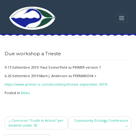
Skip
to
content
Due workshop a Trieste
9-13 Settembre 2019- Paul Somerfield su PRIMER version 7
6-20 Settembre 2019 Marti J. Anderson su PERMANOVA +
https://www.primer-e.com/workshop/trieste-september-2019/
Posted in
News
Post
Concorso “Youth in Action” per
Community Ecology Conference
studenti under 30
navigation