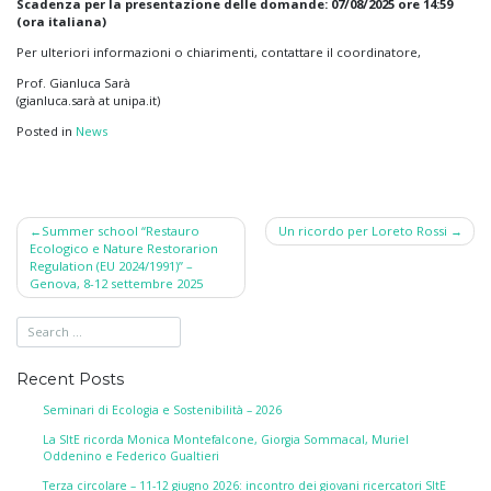
Scadenza per la presentazione delle domande: 07/08/2025 ore 14:59
(ora italiana)
Per ulteriori informazioni o chiarimenti, contattare il coordinatore,
Prof. Gianluca Sarà
(gianluca.sarà at unipa.it)
Posted in
News
Post
Summer school “Restauro
Un ricordo per Loreto Rossi
Ecologico e Nature Restorarion
navigation
Regulation (EU 2024/1991)” –
Genova, 8-12 settembre 2025
Recent Posts
Seminari di Ecologia e Sostenibilità – 2026
La SItE ricorda Monica Montefalcone, Giorgia Sommacal, Muriel
Oddenino e Federico Gualtieri
Terza circolare – 11-12 giugno 2026: incontro dei giovani ricercatori SItE