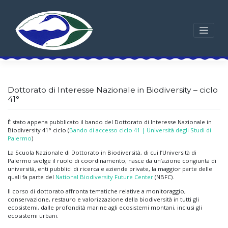
Skip
to
content
Dottorato di Interesse Nazionale in Biodiversity – ciclo
41°
È stato appena pubblicato il bando del Dottorato di Interesse Nazionale in
Biodiversity 41° ciclo (
Bando di accesso ciclo 41 | Università degli Studi di
Palermo
)
La Scuola Nazionale di Dottorato in Biodiversità, di cui l’Università di
Palermo svolge il ruolo di coordinamento, nasce da un’azione congiunta di
università, enti pubblici di ricerca e aziende private, la maggior parte delle
quali fa parte del
National Biodiversity Future Center
(NBFC).
Il corso di dottorato affronta tematiche relative a monitoraggio,
conservazione, restauro e valorizzazione della biodiversità in tutti gli
ecosistemi, dalle profondità marine agli ecosistemi montani, inclusi gli
ecosistemi urbani.