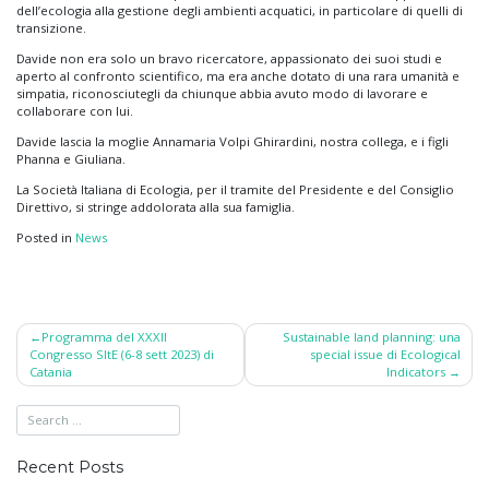
dell’ecologia alla gestione degli ambienti acquatici, in particolare di quelli di
transizione.
Davide non era solo un bravo ricercatore, appassionato dei suoi studi e
aperto al confronto scientifico, ma era anche dotato di una rara umanità e
simpatia, riconosciutegli da chiunque abbia avuto modo di lavorare e
collaborare con lui.
Davide lascia la moglie Annamaria Volpi Ghirardini, nostra collega, e i figli
Phanna e Giuliana.
La Società Italiana di Ecologia, per il tramite del Presidente e del Consiglio
Direttivo, si stringe addolorata alla sua famiglia.
Posted in
News
Post
Programma del XXXII
Sustainable land planning: una
Congresso SItE (6-8 sett 2023) di
special issue di Ecological
navigation
Catania
Indicators
Recent Posts