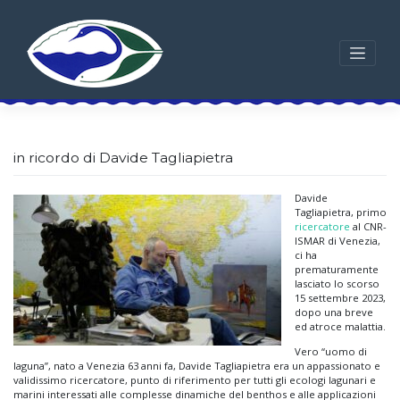
Skip
to
content
in ricordo di Davide Tagliapietra
Davide
Tagliapietra, primo
ricercatore
al CNR-
ISMAR di Venezia,
ci ha
prematuramente
lasciato lo scorso
15 settembre 2023,
dopo una breve
ed atroce malattia.
Vero “uomo di
laguna”, nato a Venezia 63 anni fa, Davide Tagliapietra era un appassionato e
validissimo ricercatore, punto di riferimento per tutti gli ecologi lagunari e
marini interessati alle complesse dinamiche del benthos e alle applicazioni