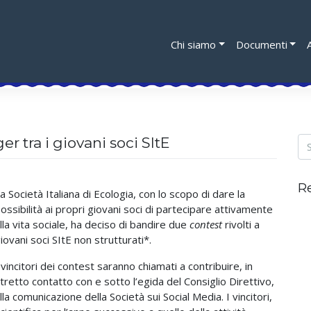
Chi siamo
Documenti
 tra i giovani soci SItE
R
a Società Italiana di Ecologia, con lo scopo di dare la
ossibilità ai propri giovani soci di partecipare attivamente
lla vita sociale, ha deciso di bandire due
contest
rivolti a
iovani soci SItE non strutturati*.
 vincitori dei contest saranno chiamati a contribuire, in
tretto contatto con e sotto l’egida del Consiglio Direttivo,
lla comunicazione della Società sui Social Media. I vincitori,