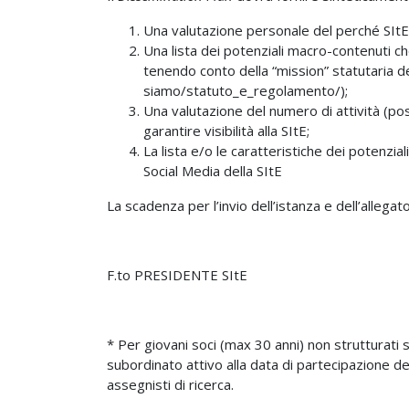
Una valutazione personale del perché SItE 
Una lista dei potenziali macro-contenuti che
tenendo conto della “mission” statutaria del
siamo/statuto_e_regolamento/);
Una valutazione del numero di attività (po
garantire visibilità alla SItE;
La lista e/o le caratteristiche dei potenzial
Social Media della SItE
La scadenza per l’invio dell’istanza e dell’allegat
F.to PRESIDENTE SItE
* Per giovani soci (max 30 anni) non strutturati 
subordinato attivo alla data di partecipazione del
assegnisti di ricerca.