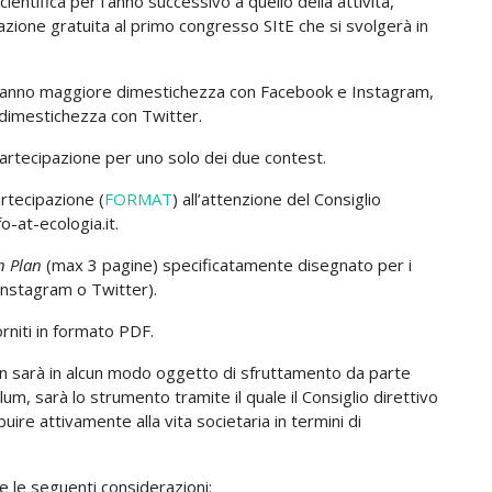
cientifica per l’anno successivo a quello della attività,
pazione gratuita al primo congresso SItE che si svolgerà in
i hanno maggiore dimestichezza con Facebook e Instagram,
e dimestichezza con Twitter.
artecipazione per uno solo dei due contest.
rtecipazione (
FORMAT
) all’attenzione del Consiglio
fo-at-ecologia.it.
n Plan
(max 3 pagine) specificatamente disegnato per i
 Instagram o Twitter).
niti in formato PDF.
n sarà in alcun modo oggetto di sfruttamento da parte
lum, sarà lo strumento tramite il quale il Consiglio direttivo
uire attivamente alla vita societaria in termini di
 le seguenti considerazioni: