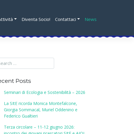
Attività
Diventa Socio!
Contattaci
News
ecent Posts
Seminari di Ecologia e Sostenibilità – 2026
La SItE ricorda Monica Montefalcone,
Giorgia Sommacal, Muriel Oddenino e
Federico Gualtieri
Terza circolare – 11-12 giugno 2026:
incontro dei giovani ricercatori SItE e AIOL