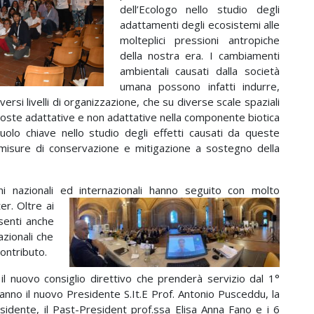
dell’Ecologo nello studio degli
adattamenti degli ecosistemi alle
molteplici pressioni antropiche
della nostra era. I cambiamenti
ambientali causati dalla società
umana possono infatti indurre,
iversi livelli di organizzazione, che su diverse scale spaziali
oste adattative e non adattative nella componente biotica
uolo chiave nello studio degli effetti causati da queste
 misure di conservazione e mitigazione a sostegno della
ni nazionali ed internazionali hanno seguito con molto
r. Oltre ai
esenti anche
azionali che
contributo.
il nuovo consiglio direttivo che prenderà servizio dal 1°
anno il nuovo Presidente S.It.E Prof. Antonio Pusceddu, la
sidente, il Past-President prof.ssa Elisa Anna Fano e i 6