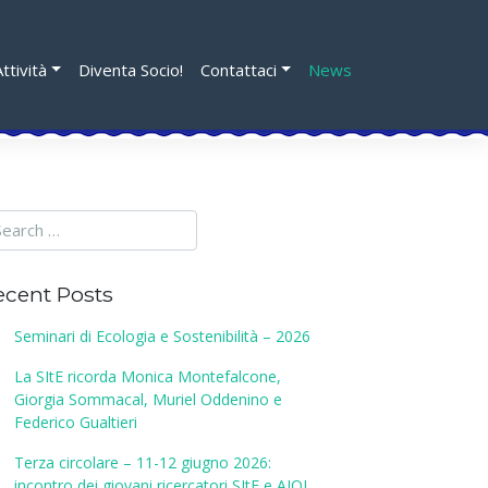
Attività
Diventa Socio!
Contattaci
News
ecent Posts
Seminari di Ecologia e Sostenibilità – 2026
La SItE ricorda Monica Montefalcone,
Giorgia Sommacal, Muriel Oddenino e
Federico Gualtieri
Terza circolare – 11-12 giugno 2026:
incontro dei giovani ricercatori SItE e AIOL