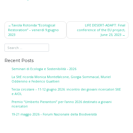
Post
Tavola Rotonda “Ecological
LIFE DESERT-ADAPT: Final
Restoration” – venerdì 9 giugno
conference of the EU project,
navigation
2023
June 23, 2023
Recent Posts
Seminari di Ecologia e Sostenibilità – 2026
La SItE ricorda Monica Montefalcone, Giorgia Sommacal, Muriel
Oddenino e Federico Gualtieri
Terza circolare – 11-12 giugno 2026: incontro dei giovani ricercatori SItE
e AIOL
Premio “Umberto Pierantoni” per l’anno 2026 destinato a giovani
ricercatori
19-21 maggio 2026 – Forum Nazionale della Biodiversità