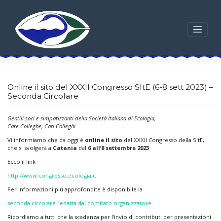
Skip
to
content
Online il sito del XXXII Congresso SItE (6-8 sett 2023) –
Seconda Circolare
Gentili soci e simpatizzanti della Società Italiana di Ecologia,
Care Colleghe, Cari Colleghi
Vi informiamo che da oggi è
online il sito
del XXXII Congresso della SItE,
che si svolgerà a
Catania
dal
6 all’8 settembre 2023
Ecco il link
http://www.congresso.ecologia.it
Per informazioni più approfondite è disponibile la
seconda circolare redatta dal comitato organizzatore
Ricordiamo a tutti che la scadenza per l’invio di contributi per presentazioni