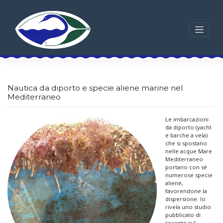
Skip
to
content
Nautica da diporto e specie aliene marine nel
Mediterraneo
Le imbarcazioni
da diporto (yacht
e barche a vela)
che si spostano
nelle acque Mare
Mediterraneo
portano con sé
numerose specie
aliene,
favorendone la
dispersione: lo
rivela uno studio
pubblicato di
recente sul