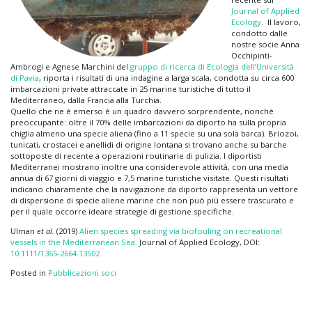
Journal of Applied
Ecology
. Il lavoro,
condotto dalle
nostre socie Anna
Occhipinti-
Ambrogi e Agnese Marchini del
gruppo di ricerca di Ecologia dell’Università
di Pavia
, riporta i risultati di una indagine a larga scala, condotta su circa 600
imbarcazioni private attraccate in 25 marine turistiche di tutto il
Mediterraneo, dalla Francia alla Turchia.
Quello che ne è emerso è un quadro davvero sorprendente, nonché
preoccupante: oltre il 70% delle imbarcazioni da diporto ha sulla propria
chiglia almeno una specie aliena (fino a 11 specie su una sola barca). Briozoi,
tunicati, crostacei e anellidi di origine lontana si trovano anche su barche
sottoposte di recente a operazioni routinarie di pulizia. I diportisti
Mediterranei mostrano inoltre una considerevole attività, con una media
annua di 67 giorni di viaggio e 7,5 marine turistiche visitate. Questi risultati
indicano chiaramente che la navigazione da diporto rappresenta un vettore
di dispersione di specie aliene marine che non può più essere trascurato e
per il quale occorre ideare strategie di gestione specifiche.
Ulman
et al.
(2019)
Alien species spreading via biofouling on recreational
vessels in the Mediterranean Sea.
Journal of Applied Ecology, DOI:
10.1111/1365-2664.13502
Posted in
Pubblicazioni soci