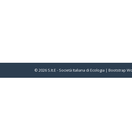
© 2026
S.It.E - Società Italiana di Ecologia
|
Bootstrap W