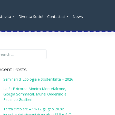
Attività
Diventa Socio!
Contattaci
News
ecent Posts
Seminari di Ecologia e Sostenibilità – 2026
La SItE ricorda Monica Montefalcone,
Giorgia Sommacal, Muriel Oddenino e
Federico Gualtieri
Terza circolare – 11-12 giugno 2026:
incontro dei giovani ricercatori SItE e AIOL