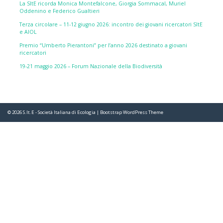
La SItE ricorda Monica Montefalcone, Giorgia Sommacal, Muriel
Oddenino e Federico Gualtieri
Terza circolare – 11-12 giugno 2026: incontro dei giovani ricercatori SItE
e AIOL
Premio “Umberto Pierantoni” per l’anno 2026 destinato a giovani
ricercatori
19-21 maggio 2026 – Forum Nazionale della Biodiversità
© 2026
S.It.E - Società Italiana di Ecologia
|
Bootstrap WordPress Theme