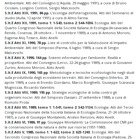
Ambientale. Atti del Convegno (L’Aquila, 29 maggio 1991), a cura di Bruno
Cicolani, Longino Contoli, Sergio Malcevschi.
S.It.E Atti XIII, 1991, 86 pp.
L’ecologia dell’eterogeneita. Atti del Seminario di
studio (Aulla, 12 aprile 1991), a cura di Almo Farina.
S.It.E Atti XII, 1991, tomo 1: 1-543, tomo 2: 544-1036.
Ecologia. Atti del
Quarto Congresso Nazionale della Società Italiana di Ecologia (Arcavacata di
Rende, Cosenza, 28 ottobre – 1 novembre 1989), a cura di Antonio Moroni,
Eugenia Aloj Totaro, Aldo Anelli.
S.It.E Atti XI, 1990, 78 pp.
Liste di controllo per la Valutozione di Impatto
Ambientale. Atti del Simposio (Parma, 6 luglio 1989), a cura di Sergio
Malcevschi.
S.It.E Atti X, 1990, 164 pp.
Sistemi informativi per l’ambiente. Realtà e
prospettive. Atti del Convegno (Lerici, 22-24 giugno 1989), a cura di Giovanni
Zurlini, Antonio Moroni, Aldo Anelli.
S.It.E Atti IX, 1990, 165 pp
. Metodologie e tecniche ecofsiologiche negli studi
sulla produttivita degli ecosistemi terrestri. Atti del Convegno (Viterbo, 28
aprile 1989), a cura di Ervedo Giordano, Marco Borghetti, Giuseppe Scarascia
Mugnozza, Riccardo Valentini.
S.It.E Atti VIII, 1989, 195 pp.
Strategie ecologiche di lotta contro gli
organismi nocivi. Atti del Simposio (Sassari, 27 settembre 1988), a cura di
Romolo Prota.
S.It.E Atti VII, 1989, tomo 1: 1-541, tomo 2: 542-1134.
Ecologia. Atti del Terzo
Congresso Nazionale della Società Italiana di Ecologia (Siena, 21-24 ottobre
1987), a cura di Giuseppe Montalenti, Aristeo Renzoni, Aldo Anelli.
S.It.E Atti VI, 1986, 91 pp.
Giuseppe Montalenti: La Commissione del CNR per
la conservazione della natura e delle sue risorse (1951-1980).
S.It.E Atti V, 1985, tomo 1: 1-622, tomo 2: 623-1243.
Ecologia. Atti del
Secondo Congresso Nazionale della Società Italiana di Ecologia (Padova, 25-