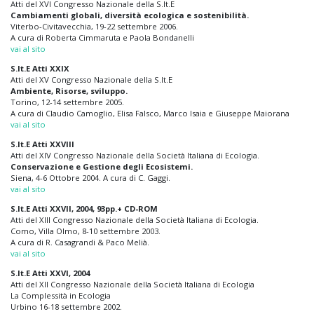
Atti del XVI Congresso Nazionale della S.It.E
Cambiamenti globali, diversità ecologica e sostenibilità.
Viterbo-Civitavecchia, 19-22 settembre 2006.
A cura di Roberta Cimmaruta e Paola Bondanelli
vai al sito
S.It.E Atti XXIX
Atti del XV Congresso Nazionale della S.It.E
Ambiente, Risorse, sviluppo.
Torino, 12-14 settembre 2005.
A cura di Claudio Camoglio, Elisa Falsco, Marco Isaia e Giuseppe Maiorana
vai al sito
S.It.E Atti XXVIII
Atti del XIV Congresso Nazionale della Società Italiana di Ecologia.
Conservazione e Gestione degli Ecosistemi.
Siena, 4-6 Ottobre 2004. A cura di C. Gaggi.
vai al sito
S.It.E Atti XXVII, 2004, 93pp.+ CD-ROM
Atti del XIII Congresso Nazionale della Società Italiana di Ecologia.
Como, Villa Olmo, 8-10 settembre 2003.
A cura di R. Casagrandi & Paco Melià.
vai al sito
S.It.E Atti XXVI, 2004
Atti del XII Congresso Nazionale della Società Italiana di Ecologia
La Complessità in Ecologia
Urbino 16-18 settembre 2002.