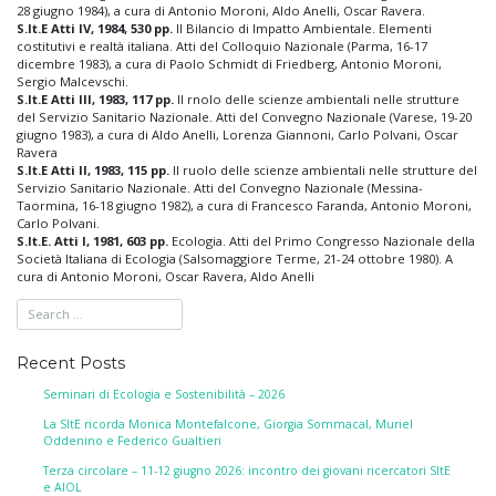
28 giugno 1984), a cura di Antonio Moroni, Aldo Anelli, Oscar Ravera.
S.It.E Atti IV, 1984, 530 pp.
Il Bilancio di Impatto Ambientale. Elementi
costitutivi e realtà italiana. Atti del Colloquio Nazionale (Parma, 16-17
dicembre 1983), a cura di Paolo Schmidt di Friedberg, Antonio Moroni,
Sergio Malcevschi.
S.It.E Atti III, 1983, 117 pp.
Il rnolo delle scienze ambientali nelle strutture
del Servizio Sanitario Nazionale. Atti del Convegno Nazionale (Varese, 19-20
giugno 1983), a cura di Aldo Anelli, Lorenza Giannoni, Carlo Polvani, Oscar
Ravera
S.It.E Atti II, 1983, 115 pp.
Il ruolo delle scienze ambientali nelle strutture del
Servizio Sanitario Nazionale. Atti del Convegno Nazionale (Messina-
Taormina, 16-18 giugno 1982), a cura di Francesco Faranda, Antonio Moroni,
Carlo Polvani.
S.It.E. Atti I, 1981, 603 pp.
Ecologia. Atti del Primo Congresso Nazionale della
Società Italiana di Ecologia (Salsomaggiore Terme, 21-24 ottobre 1980). A
cura di Antonio Moroni, Oscar Ravera, Aldo Anelli
Recent Posts
Seminari di Ecologia e Sostenibilità – 2026
La SItE ricorda Monica Montefalcone, Giorgia Sommacal, Muriel
Oddenino e Federico Gualtieri
Terza circolare – 11-12 giugno 2026: incontro dei giovani ricercatori SItE
e AIOL