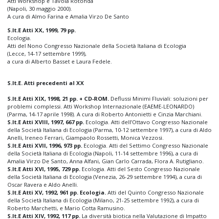
Atti Workshop e Tavola Rotonda
(Napoli, 30 maggio 2000).
A cura di Almo Farina e Amalia Virzo De Santo
S.It.E Atti XX, 1999, 79 pp.
Ecologia.
Atti del Nono Congresso Nazionale della Società Italiana di Ecologia
(Lecce, 14-17 settembre 1999),
a cura di Alberto Basset e Laura Fedele.
S.It.E. Atti precedenti al XX
S.It.E Atti XIX, 1998, 21 pp. + CD-ROM.
Deflussi Minimi Fluviali: soluzioni per
problemi complessi. Atti Workshop Internazionale (EAEME-LEONARDO)
(Parma, 14-17 aprile 1998). A cura di Roberto Antonietti e Cinzia Marchiani.
S.It.E Atti XVIII, 1997, 667 pp.
Ecologia. Atti dell’Ottavo Congresso Nazionale
della Società Italiana di Ecologia (Parma, 10-12 settembre 1997), a cura di Aldo
Anelli, Ireneo Ferrari, Giampaolo Rossetti, Monica Vezzosi.
S.It.E Atti XVII, 1996, 973 pp.
Ecologia. Atti del Settimo Congresso Nazionale
della Società Italiana di Ecologia (Napoli, 11-14 settembre 1996), a cura di
Amalia Virzo De Santo, Anna Alfani, Gian Carlo Carrada, Flora A. Rutigliano.
S.It.E Atti XVI, 1995, 729 pp.
Ecologia. Atti del Sesto Congresso Nazionale
della Società Italiana di Ecologia (Venezia, 26-29 settembre 1994), a cura di
Oscar Ravera e Aldo Anelli.
S.It.E Atti XV, 1992, 961 pp. Ecologia.
Atti del Quinto Congresso Nazionale
della Società Italiana di Ecologia (Milano, 21-25 settembre 1992), a cura di
Roberto Marchetti, e Mario Cotta Ramusino.
S.It.E Atti XIV, 1992, 117 pp.
La diversità biotica nella Valutazione di Impatto