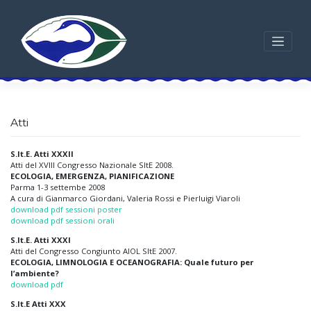
Skip
to
content
Atti
S.It.E. Atti XXXII
Atti del XVIII Congresso Nazionale SItE 2008.
ECOLOGIA, EMERGENZA, PIANIFICAZIONE
Parma 1-3 settembe 2008
A cura di Gianmarco Giordani, Valeria Rossi e Pierluigi Viaroli
download pdf sessioni poster
download pdf sessioni orali
S.It.E. Atti XXXI
Atti del Congresso Congiunto AIOL SItE 2007.
ECOLOGIA, LIMNOLOGIA E OCEANOGRAFIA: Quale futuro per
l’ambiente?
download pdf
S.It.E Atti XXX